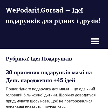
Пропустить
WePodarit.Gorsad — Ідеї
и
перейти
подарунків для рідних і друзів!
к
содержимому
великі
списки
оригінальних
подарунків
на
будь-
Рубрика:
Ідеї Подарунків
яке
свято
30 приємних подарунків мамі на
День народження +45 ідей
Пошук гідного подарунка для мами — це одвічний
головний біль кожної дитини. Щорічно доводиться
придумувати щось нове, щоб не повторювалися
попередні презенти. І кожне день