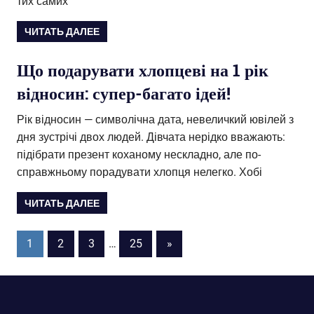
тих самих
ЧИТАТЬ ДАЛЕЕ
Що подарувати хлопцеві на 1 рік
відносин: супер-багато ідей!
Рік відносин — символічна дата, невеличкий ювілей з
дня зустрічі двох людей. Дівчата нерідко вважають:
підібрати презент коханому нескладно, але по-
справжньому порадувати хлопця нелегко. Хобі
ЧИТАТЬ ДАЛЕЕ
1
2
3
…
25
Следующие
»
Навигация
записи
по
записям