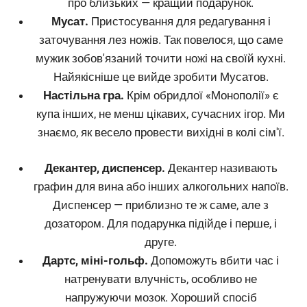
про близьких — кращий подарунок.
Мусат.
Пристосування для редагування і
заточування лез ножів. Так повелося, що саме
мужик зобов'язаний точити ножі на своїй кухні.
Найякісніше це вийде зробити Мусатов.
Настільна гра.
Крім обридлої «Монополії» є
купа інших, не менш цікавих, сучасних ігор. Ми
знаємо, як весело провести вихідні в колі сім'ї.
Декантер, диспенсер.
Декантер називають
графин для вина або інших алкогольних напоїв.
Диспенсер — приблизно те ж саме, але з
дозатором. Для подарунка підійде і перше, і
друге.
Дартс, міні-гольф.
Допоможуть вбити час і
натренувати влучність, особливо не
напружуючи мозок. Хороший спосіб