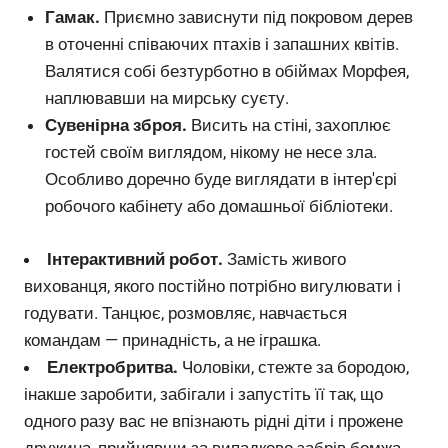
Гамак.
Приємно зависнути під покровом дерев
в оточенні співаючих птахів і запашних квітів.
Валятися собі безтурботно в обіймах Морфея,
наплювавши на мирську суєту.
Сувенірна зброя.
Висить на стіні, захоплює
гостей своїм виглядом, нікому не несе зла.
Особливо доречно буде виглядати в інтер'єрі
робочого кабінету або домашньої бібліотеки.
Інтерактивний робот.
Замість живого
вихованця, якого постійно потрібно вигулювати і
годувати. Танцює, розмовляє, навчається
командам — ​​принадність, а не іграшка.
Електробритва.
Чоловіки, стежте за бородою,
інакше заробити, забігали і запустіть її так, що
одного разу вас не впізнають рідні діти і прожене
дружина, прийнявши за випадково забрів бомжа.