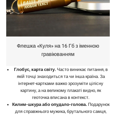
Флешка «Куля» на 16 Гб з іменною
гравіюванням
Глобус, карта світу.
Часто виникає питання, в
якій точці знаходиться та чи інша країна. За
інтернет-картками важко зрозуміти цілісну
картину, а на великому плакаті видно, як
геоточка вписана в контекст.
Килим-шкура або опудало-голова.
Подарунок
для справжнього мужика, брутального самця,