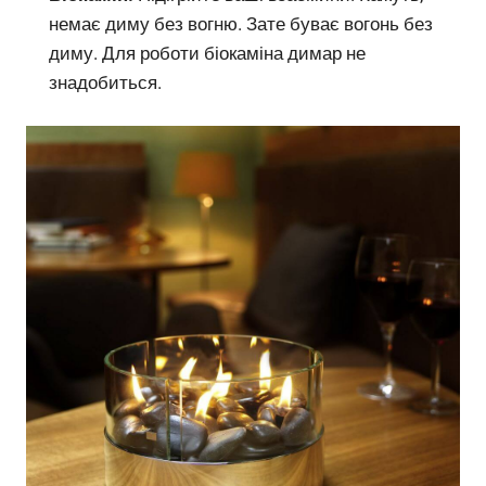
немає диму без вогню. Зате буває вогонь без
диму. Для роботи біокаміна димар не
знадобиться.