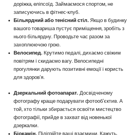
доріжка, еліпсоїд. Займаємося спортом, не
записуючись в фітнес-клуб.
Більярдний або тенісний стіл.
Якщо в будинку
вашого товариша пустує приміщення, зробіть з
нього більярдну. Проводьте час разом за
захоплюючою грою.
Велосипед.
Крутимо педалі, дихаємо свіжим
повітрям і скидаємо вагу. Велосипедні
прогулянки дарують позитивні емоції і користь
для здоров'я.
Дзеркальний фотоапарат.
Досвідченому
фотографу краще подарувати фотооб'єктив. А
той, хто тільки збирається освоїти мистецтво
фотографії, прийде в захват від новенької
дзеркалки.
Біокамін.
Підігрійте ваші взаємини. Кажуть,