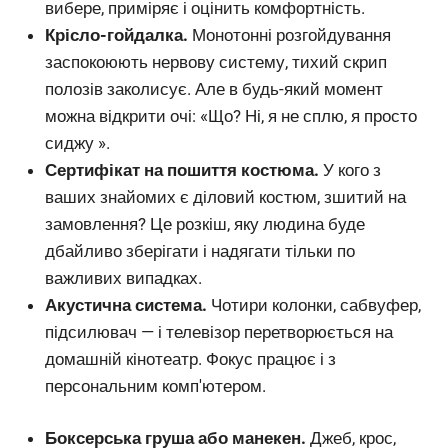
вибере, приміряє і оцінить комфортність.
Крісло-гойдалка.
Монотонні розгойдування
заспокоюють нервову систему, тихий скрип
полозів заколисує. Але в будь-який момент
можна відкрити очі: «Що? Ні, я не сплю, я просто
сиджу ».
Сертифікат на пошиття костюма.
У кого з
ваших знайомих є діловий костюм, зшитий на
замовлення? Це розкіш, яку людина буде
дбайливо зберігати і надягати тільки по
важливих випадках.
Акустична система.
Чотири колонки, сабвуфер,
підсилювач — і телевізор перетворюється на
домашній кінотеатр. Фокус працює і з
персональним комп'ютером.
Боксерська груша або манекен.
Джеб, крос,