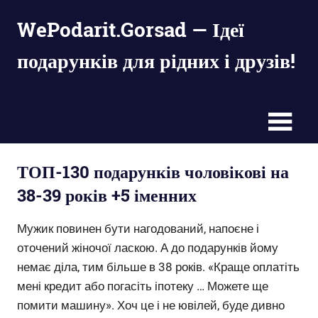
Пропустить
WePodarit.Gorsad — Ідеї
и
перейти
подарунків для рідних і друзів!
к
содержимому
великі
списки
оригінальних
подарунків
на
будь-
ТОП-130 подарунків чоловікові на
яке
38-39 років +5 іменних
свято
Мужик повинен бути нагодований, напоєне і
оточений жіночої ласкою. А до подарунків йому
немає діла, тим більше в 38 років. «Краще оплатіть
мені кредит або погасіть іпотеку … Можете ще
помити машину». Хоч це і не ювілей, буде дивно