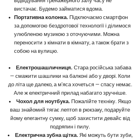
відвідування тренажерного залу часу не
вистачає. Будемо займатися вдома.
Портативна колонка.
Підключаємо смартфон
за допомогою бездротової технології і ділимося
улюбленою музикою з оточуючими. Можна
переносити з кімнати в кімнату, а також брати з
собою на вулицю.
Електрошашличниця.
Стара російська забава
— смажити шашлики на балконі або у дворі. Коли
до літа ще далеко, а м'яса хочеться — спасу немає.
Але ж електричний прилад набагато зручніше.
Чохол для ноутбука.
Пожалійте техніку. Якщо
ваш знайомий тягає лептоп в рюкзаку, подаруйте
йому елегантну сумку, щоб захистити девайс від
подряпин і пилу.
Електрична зубна щітка.
Які можуть бути зуби,