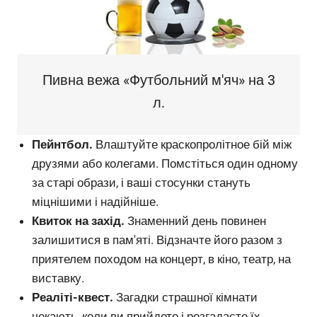
Пивна вежа «Футбольний м'яч» на 3
л.
Пейнтбол.
Влаштуйте краскопролітное бій між
друзями або колегами. Помстіться один одному
за старі образи, і ваші стосунки стануть
міцнішими і надійніше.
Квиток на захід.
Знаменний день повинен
залишитися в пам'яті. Відзначте його разом з
приятелем походом на концерт, в кіно, театр, на
виставку.
Реаліті-квест.
Загадки страшної кімнати
чекають, коли ви прийдете і розгадаєте їх.