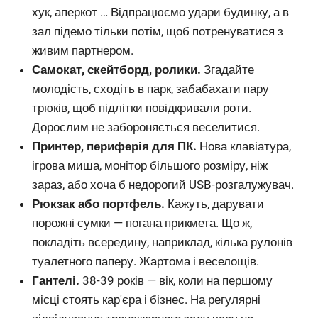
хук, аперкот … Відпрацюємо удари будинку, а в
зал підемо тільки потім, щоб потренуватися з
живим партнером.
Самокат, скейтборд, ролики.
Згадайте
молодість, сходіть в парк, забабахати пару
трюків, щоб підлітки повідкривали роти.
Дорослим не забороняється веселитися.
Принтер, периферія для ПК.
Нова клавіатура,
ігрова миша, монітор більшого розміру, ніж
зараз, або хоча б недорогий USB-розгалужувач.
Рюкзак або портфель.
Кажуть, дарувати
порожні сумки — погана прикмета. Що ж,
покладіть всередину, наприклад, кілька рулонів
туалетного паперу. Жартома і веселощів.
Гантелі.
38-39 років — вік, коли на першому
місці стоять кар'єра і бізнес. На регулярні